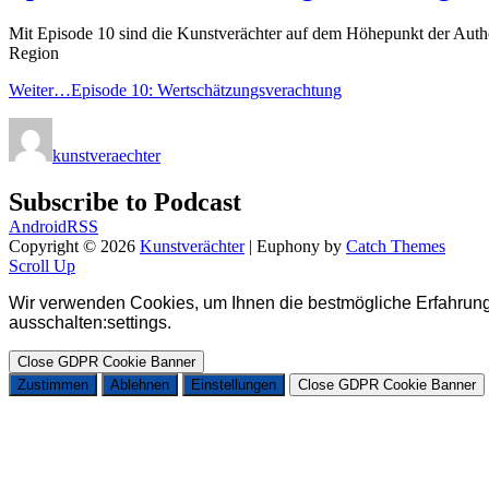
Mit Episode 10 sind die Kunstverächter auf dem Höhepunkt der Authen
Region
Weiter…
Episode 10: Wertschätzungsverachtung
kunstveraechter
Subscribe to Podcast
Android
RSS
Copyright © 2026
Kunstverächter
|
Euphony by
Catch Themes
Scroll Up
Wir verwenden Cookies, um Ihnen die bestmögliche Erfahrung 
ausschalten
:
settings
.
Close GDPR Cookie Banner
Zustimmen
Ablehnen
Einstellungen
Close GDPR Cookie Banner