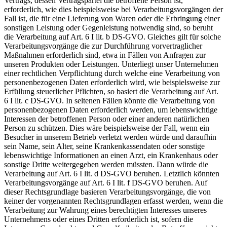
Vertrags, dessen Vertragspartei die betroffene Person ist,
erforderlich, wie dies beispielsweise bei Verarbeitungsvorgängen der
Fall ist, die für eine Lieferung von Waren oder die Erbringung einer
sonstigen Leistung oder Gegenleistung notwendig sind, so beruht
die Verarbeitung auf Art. 6 I lit. b DS-GVO. Gleiches gilt für solche
Verarbeitungsvorgänge die zur Durchführung vorvertraglicher
Maßnahmen erforderlich sind, etwa in Fällen von Anfragen zur
unseren Produkten oder Leistungen. Unterliegt unser Unternehmen
einer rechtlichen Verpflichtung durch welche eine Verarbeitung von
personenbezogenen Daten erforderlich wird, wie beispielsweise zur
Erfüllung steuerlicher Pflichten, so basiert die Verarbeitung auf Art.
6 I lit. c DS-GVO. In seltenen Fällen könnte die Verarbeitung von
personenbezogenen Daten erforderlich werden, um lebenswichtige
Interessen der betroffenen Person oder einer anderen natürlichen
Person zu schützen. Dies wäre beispielsweise der Fall, wenn ein
Besucher in unserem Betrieb verletzt werden würde und daraufhin
sein Name, sein Alter, seine Krankenkassendaten oder sonstige
lebenswichtige Informationen an einen Arzt, ein Krankenhaus oder
sonstige Dritte weitergegeben werden müssten. Dann würde die
Verarbeitung auf Art. 6 I lit. d DS-GVO beruhen. Letztlich könnten
Verarbeitungsvorgänge auf Art. 6 I lit. f DS-GVO beruhen. Auf
dieser Rechtsgrundlage basieren Verarbeitungsvorgänge, die von
keiner der vorgenannten Rechtsgrundlagen erfasst werden, wenn die
Verarbeitung zur Wahrung eines berechtigten Interesses unseres
Unternehmens oder eines Dritten erforderlich ist, sofern die