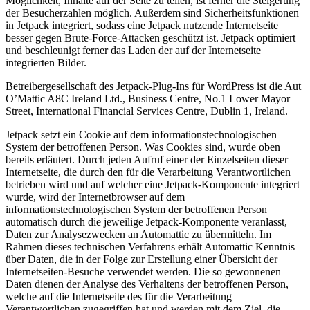
Möglichkeit, Inhalte auf der Seite zu teilen, ist ferner die Steigerung
der Besucherzahlen möglich. Außerdem sind Sicherheitsfunktionen
in Jetpack integriert, sodass eine Jetpack nutzende Internetseite
besser gegen Brute-Force-Attacken geschützt ist. Jetpack optimiert
und beschleunigt ferner das Laden der auf der Internetseite
integrierten Bilder.
Betreibergesellschaft des Jetpack-Plug-Ins für WordPress ist die Aut
O’Mattic A8C Ireland Ltd., Business Centre, No.1 Lower Mayor
Street, International Financial Services Centre, Dublin 1, Ireland.
Jetpack setzt ein Cookie auf dem informationstechnologischen
System der betroffenen Person. Was Cookies sind, wurde oben
bereits erläutert. Durch jeden Aufruf einer der Einzelseiten dieser
Internetseite, die durch den für die Verarbeitung Verantwortlichen
betrieben wird und auf welcher eine Jetpack-Komponente integriert
wurde, wird der Internetbrowser auf dem
informationstechnologischen System der betroffenen Person
automatisch durch die jeweilige Jetpack-Komponente veranlasst,
Daten zur Analysezwecken an Automattic zu übermitteln. Im
Rahmen dieses technischen Verfahrens erhält Automattic Kenntnis
über Daten, die in der Folge zur Erstellung einer Übersicht der
Internetseiten-Besuche verwendet werden. Die so gewonnenen
Daten dienen der Analyse des Verhaltens der betroffenen Person,
welche auf die Internetseite des für die Verarbeitung
Verantwortlichen zugegriffen hat und werden mit dem Ziel, die