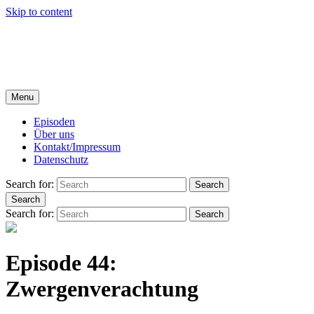
Skip to content
Kunstverächter
DER HOFER KULTPODCAST MIT ROLAND SPRANGER
UND MICHAEL GÜCKEL
Menu
Episoden
Über uns
Kontakt/Impressum
Datenschutz
Search for:
Search
Search
Search for:
Search
Episode 44:
Zwergenverachtung